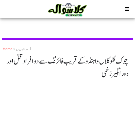
اہم خبریں
Home
چوک کلوکلاں واہنڈو کے قریب فائرنگ سے دو افراد قتل اور
دو راہگیر زخمی