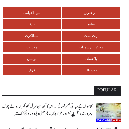
اہم خبریں
بین الاقوامی
تعلیم
حادثہ
ریٹ لسٹ
سیالکوٹ
محکمہ موسمیات
ملازمت
پاکستان
پولیس
کلاسوالہ
کھیل
POPULAR
کلاسوالہ کے رہائشی نعیم قصائی اور اس کاگن مین مزمل کھوکھراںوالے چوک
پسرور میں قتل پاپا شہزاد زخمی ہسپتال ریفر مکمل ویڈو اور فوٹیج لنک میں