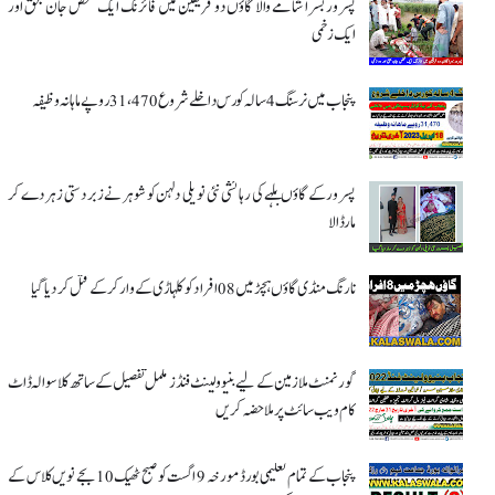
پسرور بسرا شامے والا گاؤں دو فریقین میں فائرنگ ایک شخص جان بحق اور
ایک زخمی
پنجاب میں نرسنگ 4 سالہ کورس داخلے شروع 31،470 روپے ماہانہ وظیفہ
پسرور کے گاؤں بلہے کی رہائشی نئی نویلی دلہن کو شوہر نے زبردستی زہر دے کر
مار ڈالا
نارنگ منڈی گاؤں ہچڑ میں 08 افراد کو کلہاڑی کے وار کر کے قتل کر دیا گیا
گورنمنٹ ملازمین کے لیے بنیوولینٹ فنڈز مکمل تفصیل کے ساتھ کلاسوالہ ڈاٹ
کام ویب سائٹ پر ملاحضہ کریں
پنجاب کے تمام تعلیمی بورڈ مورخہ 9 اگست کو صبح ٹھیک 10 بجے نویں کلاس کے