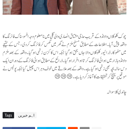
چوک کلوکلاں واہنڈو کے قریب حاجی مشتاق انصاری والی گلی میں نامعلوم وجہ افسوسناک فائرنگ کا
واقعہ پیش آیا۔اطلاعات کے مطابق مسلح ملزم نے گھر میں گھس کر فائرنگ کردی، جس کے نتیجے
میں مٹھو کار ڈرائیور کلوکلاں والا جاں بحق ہوگیا جبکہ اس کا کزن زخمی ہوگیا۔واقعہ کے بعد ملزم
واہنڈو بازار میں ہوائی فائرنگ کرتا ہوا فرار ہوگیا۔ ذرائع کے مطابق ہوائی فائرنگ کے دوران ایک
دس سالہ بچہ بھی زخمی ہوگیا ہے۔واقعہ کے بعد علاقے میں خوف و ہراس پھیل گیا جبکہ پولیس نے
موقع پر پہنچ کر تحقیقات کا آغاز کر دیا ہے۔ 😢😢😢
چاندی کلاسوالہ
اہم خبریں
Tags