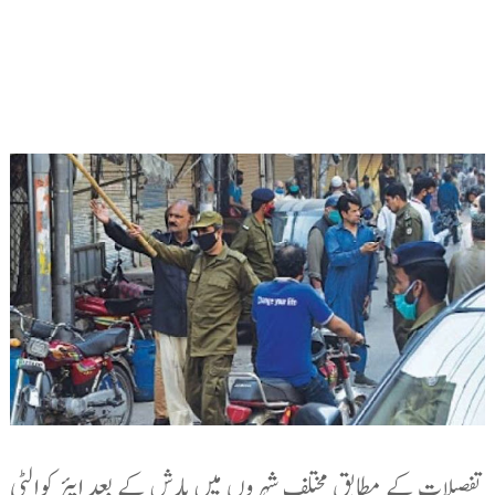
تفصیلات کے مطابق مختلف شہروں میں بارش کے بعد ایئر کوالٹی