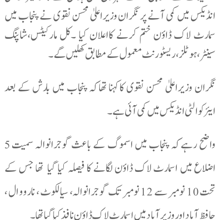
انڈیکس میں کمی آنے پر نگران وزیراعلیٰ محسن نقوی نے پنجاب میں
سمارٹ لاک ڈاؤن ختم کرنے کااعلان کیا ۔کل مارکیٹس،شاپنگ
سینٹر،ہوٹلز ،ریسٹورنٹ معمول کے مطابق کھلیں گے۔
نگران وزیراعلیٰ محسن نقوی کاکہنا تھاکہ پنجاب میں بارش کے بعد
ایئرکوالٹی انڈیکس میں کمی آئی ہے۔
واضح رہےکہ پنجاب میں اسموگ کے باعث گوجرانوالہ سمیت 5
اضلاع میں اسمارٹ لاک ڈاؤن لگانے کا فیصلہ کیا گیا تھا جس کے
تحت 10 نومبر سے 12 نومبر تک گوجرانوالہ، سیالکوٹ ، نارووال ،
حافظ آباد اور وزیرآباد میں اسمارٹ لاک ڈاؤن نافذ کیاگیاتھا ۔