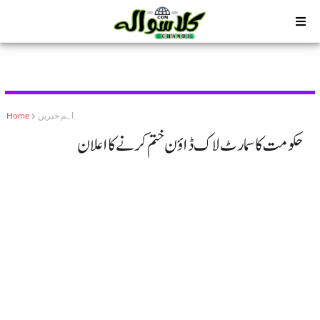
اہم خبریں
Home
حکومت کاسمارٹ لاک ڈاؤن ختم کرنے کااعلان