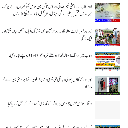
کلاسوالہ کے رہائشی نعیم قصائی اور اس کاگن مین مزمل کھوکھراںوالے چوک
پسرور میں قتل پاپا شہزاد زخمی ہسپتال ریفر مکمل ویڈو اور فوٹیج لنک میں
پسرور بسرا شامے والا گاؤں دو فریقین میں فائرنگ ایک شخص جان بحق اور
ایک زخمی
پنجاب میں نرسنگ 4 سالہ کورس داخلے شروع 31،470 روپے ماہانہ وظیفہ
پسرور کے گاؤں بلہے کی رہائشی نئی نویلی دلہن کو شوہر نے زبردستی زہر دے کر
مار ڈالا
نارنگ منڈی گاؤں ہچڑ میں 08 افراد کو کلہاڑی کے وار کر کے قتل کر دیا گیا