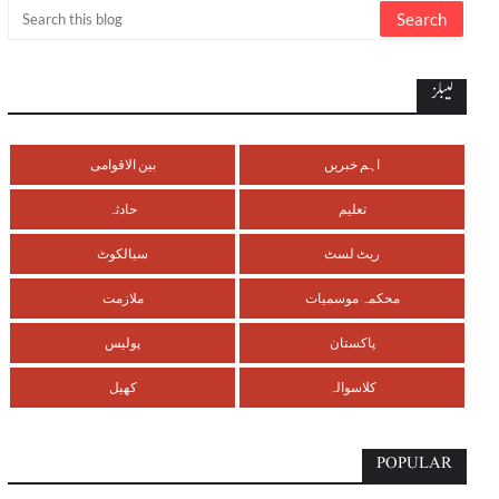
لیبلز
اہم خبریں
بین الاقوامی
تعلیم
حادثہ
ریٹ لسٹ
سیالکوٹ
محکمہ موسمیات
ملازمت
پاکستان
پولیس
کلاسوالہ
کھیل
POPULAR