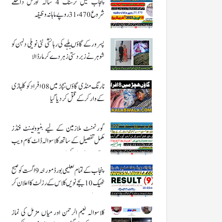
پنجاب میں نرسنگ 4 سالہ کورس داخلے
شروع 31،470 روپے ماہانہ وظیفہ
پسرور کے گاؤں بلہے کی رہائشی نئی نویلی دلہن کو
شوہر نے زبردستی زہر دے کر مار ڈالا
نارنگ منڈی گاؤں ہچڑ میں 08 افراد کو کلہاڑی
کے وار کر کے قتل کر دیا گیا
گورنمنٹ ملازمین کے لیے بنیوولینٹ فنڈز
مکمل تفصیل کے ساتھ کلاسوالہ ڈاٹ کام ویب
سائٹ پر ملاحضہ کریں
پنجاب کے تمام تعلیمی بورڈ مورخہ 9 اگست کو صبح
ٹھیک 10 بجے نویں کلاس کے رزلٹ کا اعلان کر
رہے ہیں
کلاسوالہ نعیم الرحمن اور میاں مزمل کی نماز