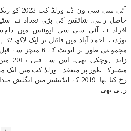
حاصل رہی، شائقین کی بڑی تعداد نے اسٹیڈی
افراد نے آئی سی سی ایونٹس میں دلچسپ
توڑدیے.
احمد
مجموعی طور پر ایونٹ ک
زائد ہوچ
مشترکہ طور پر منعقدہ ورلڈ کپ میں ایک ملین
رخ کیا تھا۔
رہی تھی۔