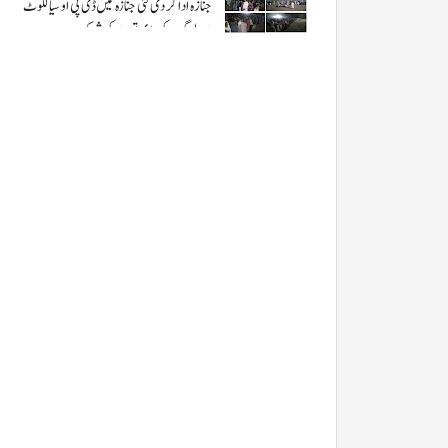
جنازہ ادا کر دی گئی جنازہ میں ڈی پی او سیالکوٹ
اور لوگوں کی بڑی تعداد کی شرکت