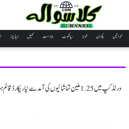
خواتین
پکوان
شوبز
سیالکوٹ
ملازمت
کھیل
ویڈیوز
ٹر
ورلڈکپ میں 1.25 ملین تماشائیوں کی آمد سے نیا ریکارڈ قائم ہوگیا