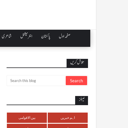
صفحہ اول
پاکستان
انٹرنیشنل
شاعری
تلاش کریں
لیبلز
اہم خبریں
بین الاقوامی