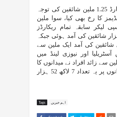
آئی سی سی ون ڈے ورلڈ کپ 2023 کو ریکارڈ 1.25 ملین شائقین کی توجہ
مز کا رخ بھی کیا، سوا ملین
ی لیکر سابقہ تمام ریکارڈز
 آباد میں فائنل پر ایک لاکھ 32 ہزار شائقین کی آمد ہوئی جبکہ
ے 6 میچز سے قبل شائقین کی آمد ایک ملین سے
کی تھی، اس سے قبل 2015 میں آسٹریلیا اور نیوزی لینڈ میں
 سے زائد افراد نے میدانوں کا
2019 کے ایڈیشنز میں انگلش میدانوں پر یہ تعداد 7 لاکھ 52 ہزار
اہم خبریں
Tags