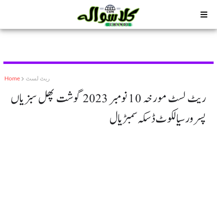
ریٹ لسٹ
Home
ریٹ لسٹ مورخہ 10 نومبر 2023 گوشت پھل سبزیاں
پسرور سیالکوٹ ڈسکہ سمبڑیال