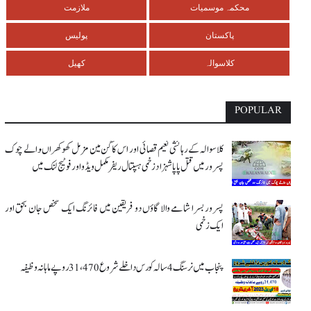
محکمہ موسمیات
ملازمت
پاکستان
پولیس
کلاسوالہ
کھیل
POPULAR
کلاسوالہ کے رہائشی نعیم قصائی اور اس کاگن مین مزمل کھوکھراںوالے چوک
پسرور میں قتل پاپا شہزاد زخمی ہسپتال ریفر مکمل ویڈو اور فوٹیج لنک میں
پسرور بسرا شامے والا گاؤں دو فریقین میں فائرنگ ایک شخص جان بحق اور
ایک زخمی
پنجاب میں نرسنگ 4 سالہ کورس داخلے شروع 31،470 روپے ماہانہ وظیفہ