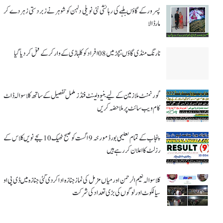
پسرور کے گاؤں بلہے کی رہائشی نئی نویلی دلہن کو شوہر نے زبردستی زہر دے کر
مار ڈالا
نارنگ منڈی گاؤں ہچڑ میں 08 افراد کو کلہاڑی کے وار کر کے قتل کر دیا گیا
گورنمنٹ ملازمین کے لیے بنیوولینٹ فنڈز مکمل تفصیل کے ساتھ کلاسوالہ ڈاٹ
کام ویب سائٹ پر ملاحضہ کریں
پنجاب کے تمام تعلیمی بورڈ مورخہ 9 اگست کو صبح ٹھیک 10 بجے نویں کلاس کے
رزلٹ کا اعلان کر رہے ہیں
کلاسوالہ نعیم الرحمن اور میاں مزمل کی نماز جنازہ ادا کر دی گئی جنازہ میں ڈی پی او
سیالکوٹ اور لوگوں کی بڑی تعداد کی شرکت