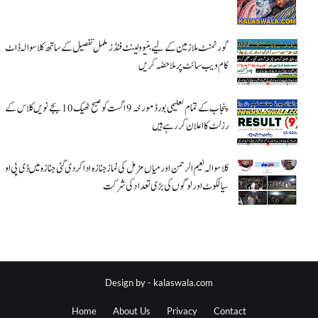
گورنمنٹ ملازمین کے لیے بنیوولینٹ فنڈز مکمل تفصیل کے ساتھ کلاسوالہ ڈاٹ
کام ویب سائٹ پر ملاحضہ کریں
پنجاب کے تمام تعلیمی بورڈ مورخہ 9 اگست کو صبح ٹھیک 10 بجے نویں کلاس کے
رزلٹ کا اعلان کر رہے ہیں
کلاسوالہ نعیم الرحمن اور میاں مزمل کی نماز جنازہ ادا کر دی گئی جنازہ میں ڈی پی او
سیالکوٹ اور لوگوں کی بڑی تعداد کی شرکت
Design by -
kalaswala.com
Home
About Us
Privacy
Contact