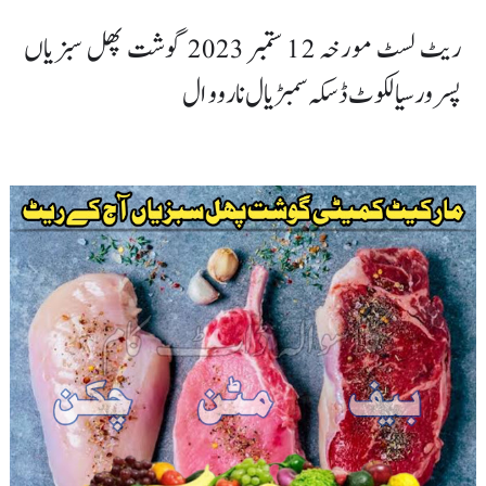
ریٹ لسٹ مورخہ 12 ستمبر 2023 گوشت پھل سبزیاں
پسرور سیالکوٹ ڈسکہ سمبڑیال نارووال