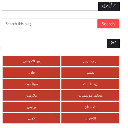
تلاش کریں
لیبلز
اہم خبریں
بین الاقوامی
تعلیم
حادثہ
ریٹ لسٹ
سیالکوٹ
محکمہ موسمیات
ملازمت
پاکستان
پولیس
کلاسوالہ
کھیل