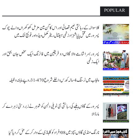
POPULAR
کلاسوالہ کے رہائشی نعیم قصائی اور اس کاگن مین مزمل کھوکھراںوالے چوک
پسرور میں قتل پاپا شہزاد زخمی ہسپتال ریفر مکمل ویڈو اور فوٹیج لنک میں
پسرور بسرا شامے والا گاؤں دو فریقین میں فائرنگ ایک شخص جان بحق اور
ایک زخمی
پنجاب میں نرسنگ 4 سالہ کورس داخلے شروع 31،470 روپے ماہانہ وظیفہ
پسرور کے گاؤں بلہے کی رہائشی نئی نویلی دلہن کو شوہر نے زبردستی زہر دے کر
مار ڈالا
نارنگ منڈی گاؤں ہچڑ میں 08 افراد کو کلہاڑی کے وار کر کے قتل کر دیا گیا