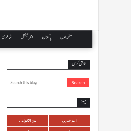
صفحہ اول
پاکستان
انٹرنیشنل
شاعری
تلاش کریں
لیبلز
اہم خبریں
بین الاقوامی