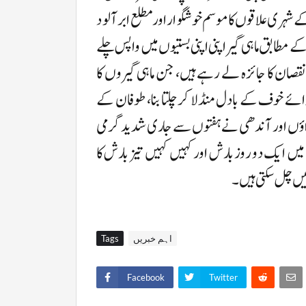
کے شہری علاقوں کا موسم خوشگوار اور مطلع ابر آلود
 مطابق ماہی گیر اپنی اپنی بستیوں میں واپس چلے
نقصان کا جائزہ لے رہے ہیں، جن ماہی گیروں کا
ئے خوف کے بادل منڈلا کر چلتا بنا، طوفان کے
 ہواؤں اور آندھی نے ہفتوں سے جاری شدید گرمی
میں ایک دو روز بارش اور کہیں کہیں تیز بارش کا
اہم خبریں
Tags
Facebook
Twitter