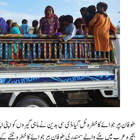
طوفان بپر جوائے کا خطرہ ٹل گیا،ڈی سی بدین نے ماہی گیروں کو اپن
بحیرہ عرب میں بننے والے سمندری طوفان بپر جوائے کا خطرہ ٹلنے کے ب