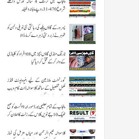
پنجاب میں نرسنگ 4 سالہ کورس داخلے
شروع 31،470 روپے ماہانہ وظیفہ
پسرور کے گاؤں بلہے کی رہائشی نئی نویلی دلہن کو
شوہر نے زبردستی زہر دے کر مار ڈالا
نارنگ منڈی گاؤں ہچڑ میں 08 افراد کو کلہاڑی
کے وار کر کے قتل کر دیا گیا
گورنمنٹ ملازمین کے لیے بنیوولینٹ فنڈز
مکمل تفصیل کے ساتھ کلاسوالہ ڈاٹ کام ویب
سائٹ پر ملاحضہ کریں
پنجاب کے تمام تعلیمی بورڈ مورخہ 9 اگست کو صبح
ٹھیک 10 بجے نویں کلاس کے رزلٹ کا اعلان کر
رہے ہیں
کلاسوالہ نعیم الرحمن اور میاں مزمل کی نماز