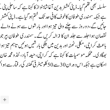
سلسلہ بھی تھم گیا۔ڈپٹی کمشنر بدین آغا شاہنواز کا کہنا ہے کہ ساحلی پٹی 
ہے جبکہ سمندری طوفان کا خوف کافی حد تک ختم ہوگیا ہے۔ڈپٹی کمشنر کے
جائیں گے، دو روز سے چلنے والی تیز ہوا اور بارشوں سے ہونے والے 
نقصان ہوا جلد سے جلد ان کا ازالہ کریں گے۔ سمندری طوفان بپرجوا
باعث کراچی، مکلی، ٹھٹہ اور بدین میں ہلکی بارشیں ہوئیں تاہم تیز
بھگادی۔محکمہ موسمیات کا کہنا ہے کہ کراچی، حیدرآباد، ٹنڈو محمد خان 
امکان ہے جبکہ اس دوران 30 سے 50 کلومیٹر فی گھنٹہ کی رفتار سے ہوائیں چل سکتی ہیں۔