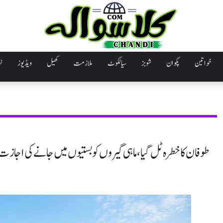
خواتین
پکوان
شوبز
سیالکوٹ
ملازمت
کھیل
ویڈیوز
ٹر
طوفان کا خطرہ ٹل گیا، ماہی گیروں کو بستیوں میں جانے کی اجازت