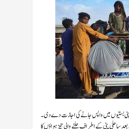
ی اپنی بستیوں میں واپس جانے کی اجازت دے دی۔
عد ساحلی پٹی کے اطراف چلنے والی تیز ہواؤں کا