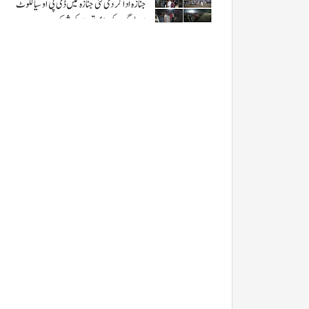
جنازہ ادا کر دی گئی جنازہ میں ڈی پی او سیالکوٹ
اور لوگوں کی بڑی تعداد کی شرکت