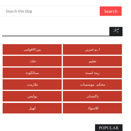
لیبلز
اہم خبریں
بین الاقوامی
تعلیم
حادثہ
ریٹ لسٹ
سیالکوٹ
محکمہ موسمیات
ملازمت
پاکستان
پولیس
کلاسوالہ
کھیل
POPULAR