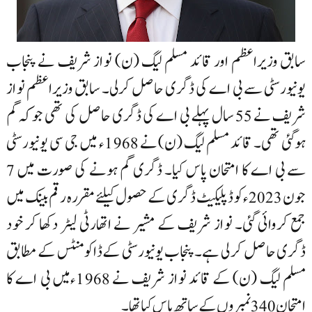
سابق وزیراعظم اور قائد مسلم لیگ (ن) نواز شریف نے پنجاب
یونیورسٹی سے بی اے کی ڈگری حاصل کرلی۔ سابق وزیراعظم نواز
شریف نے 55 سال پہلے بی اے کی ڈگری حاصل کی تھی جوکہ گم
ہوگئی تھی۔ قائد مسلم لیگ (ن) نے 1968ء میں جی سی یونیورسٹی
سے بی اے کا امتحان پاس کیا۔ ڈگری گم ہونے کی صورت میں 7
جون 2023ءکو ڈپلیکیٹ ڈگری کے حصول کیلئے مقررہ رقم بینک میں
جمع کروائی گئی۔ نواز شریف کے مشیر نے اتھارٹی لیٹر دکھا کر خود
ڈگری حاصل کر لی ہے۔ پنجاب یونیورسٹی کے ڈاکومنٹس کے مطابق
مسلم لیگ (ن) کے قائد نواز شریف نے 1968ءمیں بی اے کا
امتحان 340 نمبروں کے ساتھ پاس کیا تھا۔