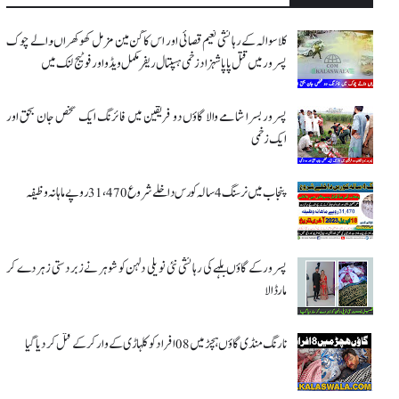
کلاسوالہ کے رہائشی نعیم قصائی اور اس کاگن مین مزمل کھوکھراںوالے چوک
پسرور میں قتل پاپا شہزاد زخمی ہسپتال ریفر مکمل ویڈو اور فوٹیج لنک میں
پسرور بسرا شامے والا گاؤں دو فریقین میں فائرنگ ایک شخص جان بحق اور
ایک زخمی
پنجاب میں نرسنگ 4 سالہ کورس داخلے شروع 31،470 روپے ماہانہ وظیفہ
پسرور کے گاؤں بلہے کی رہائشی نئی نویلی دلہن کو شوہر نے زبردستی زہر دے کر
مار ڈالا
نارنگ منڈی گاؤں ہچڑ میں 08 افراد کو کلہاڑی کے وار کر کے قتل کر دیا گیا