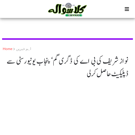
اہم خبریں
Home
نواز شریف کی بی اے کی ڈگری گم‘ پنجاب یونیورسٹی سے
ڈپلیکیٹ حاصل کر لی