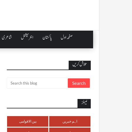
صفحہ اول
پاکستان
انٹرنیشنل
شاعری
تلاش کریں
لیبلز
اہم خبریں
بین الاقوامی