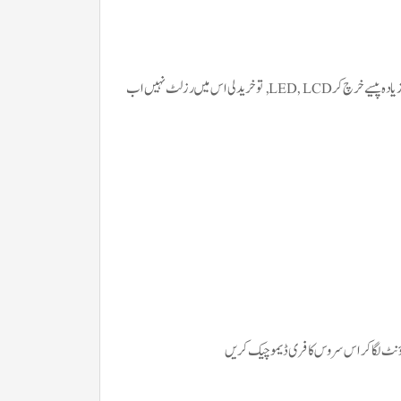
صرف ایک اپلیکیشن کے اندر پاکستان اور پوری دنیا کے تمام چینل Live دیکھیں۔آپ نے بہت زیادہ پیسے خرچ کر LED, LCD, تو خرید لی اس میں رزلٹ نہیں اب
ؤنٹ لگا کر اس سروس کا فری ڈیمو چیک کریں