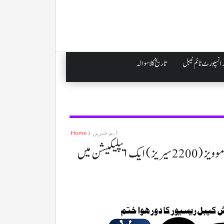
انسپورٹ ٹائم ٹیبل
تاریخ کلاسوالہ
اہم خبریں
Home
پوری دنیا کے (14,000 چینلز) اور (50,000 Full HD) موویز (2200 سیریز) ایک ایپلیکیشن میں