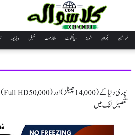
خواتین
پکوان
شوبز
سیالکوٹ
ملازمت
کھیل
ویڈیوز
ٹر
تفصیل لنک میں