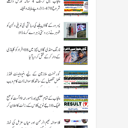
پنجاب میں نرسنگ 4 سالہ کورس داخلے
شروع 31،470 روپے ماہانہ وظیفہ
پسرور کے گاؤں بلہے کی رہائشی نئی نویلی دلہن کو
شوہر نے زبردستی زہر دے کر مار ڈالا
نارنگ منڈی گاؤں ہچڑ میں 08 افراد کو کلہاڑی
کے وار کر کے قتل کر دیا گیا
گورنمنٹ ملازمین کے لیے بنیوولینٹ فنڈز
مکمل تفصیل کے ساتھ کلاسوالہ ڈاٹ کام ویب
سائٹ پر ملاحضہ کریں
پنجاب کے تمام تعلیمی بورڈ مورخہ 9 اگست کو صبح
ٹھیک 10 بجے نویں کلاس کے رزلٹ کا اعلان کر
رہے ہیں
کلاسوالہ نعیم الرحمن اور میاں مزمل کی نماز