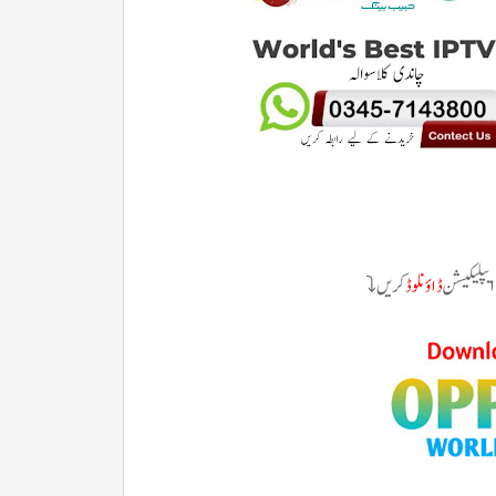
 ایپلیکیشن
ڈاؤنلوڈ
کریں
⤵️