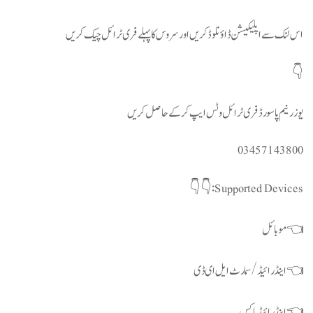
اس لنک سے اپلیکیشن ڈاؤنلوڈ کریں اور سروس کا پہلے فری ٹرائل چیک کریں
👇
یوزر نیم پاسورڈ فری ٹرائل وٹس ایپ کرکے حاصل کریں
03457143800
Supported Devices:👇👇
👈 موبائل
👈 اینڈرائیڈ/سمارٹ ایل ای ڈی
👈 اینڈرائیڈ باکس