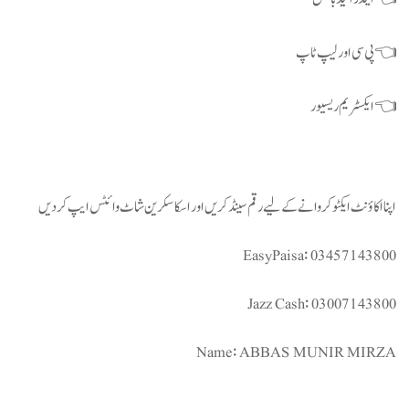
👈 پی سی اور لیپ ٹاپ
👈 ایکسٹریم ریسیور
اپنا اکاؤنٹ ایکٹو کروانے کے لیے رقم سینڈ کریں اور اسکا سکرین شاٹ وائٹس ایپ کر دیں
EasyPaisa: 03457143800
Jazz Cash: 03007143800
Name: ABBAS MUNIR MIRZA