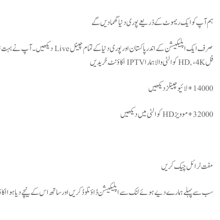
ہم آپ کو ایک ریموٹ کے ذریعے پوری دنیا گھما دیں گے
فل HD, ،4K کوالٹی والا ہمارا IPTV اکاؤنٹ خریدیں
14000+ لائیو چینلز دیکھیں
32000+ موویز HD کوالٹی میں دیکھیں
مفت ٹرائل چیک کریں
سب سے پہلے ہمارے دیے ہوئے لنک سے اپلیکیشن ڈاؤنلوڈ کریں اور ساتھ اس کے نیچے دیا ہوا اکا