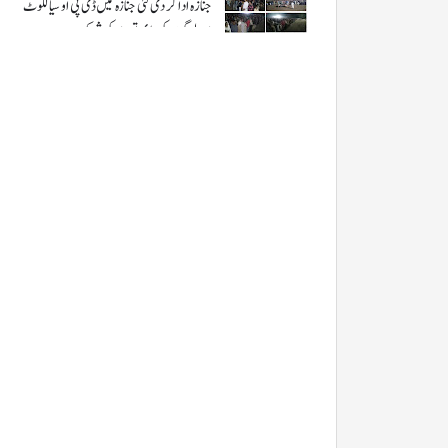
جنازہ ادا کر دی گئی جنازہ میں ڈی پی او سیالکوٹ
اور لوگوں کی بڑی تعداد کی شرکت