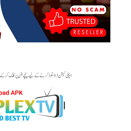
ایپلی کیشن ڈاؤنلوڈ کرنے کے لیے نیچے بٹن پر کلک کرکے