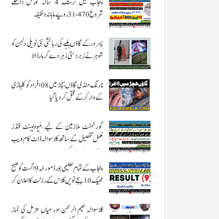
پنجاب میں نرسنگ 4 سالہ کورس داخلے
شروع 31،470 روپے ماہانہ وظیفہ
پسرور کے گاؤں بلہے کی رہائشی نئی نویلی دلہن کو
شوہر نے زبردستی زہر دے کر مار ڈالا
نارنگ منڈی گاؤں ہچڑ میں 08 افراد کو کلہاڑی
کے وار کر کے قتل کر دیا گیا
گورنمنٹ ملازمین کے لیے بنیوولینٹ فنڈز
مکمل تفصیل کے ساتھ کلاسوالہ ڈاٹ کام ویب
سائٹ پر ملاحضہ کریں
پنجاب کے تمام تعلیمی بورڈ مورخہ 9 اگست کو صبح
ٹھیک 10 بجے نویں کلاس کے رزلٹ کا اعلان کر
رہے ہیں
کلاسوالہ نعیم الرحمن اور میاں مزمل کی نماز