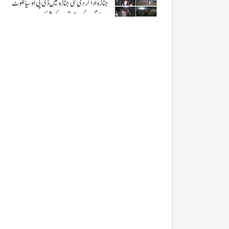
جنازہ ادا کر دی گئی جنازہ میں ڈی پی او سیالکوٹ
اور لوگوں کی بڑی تعداد کی شرکت