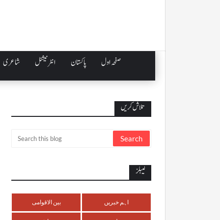
صفحہ اول
پاکستان
انٹرنیشنل
شاعری
تلاش کریں
لیبلز
اہم خبریں
بین الاقوامی