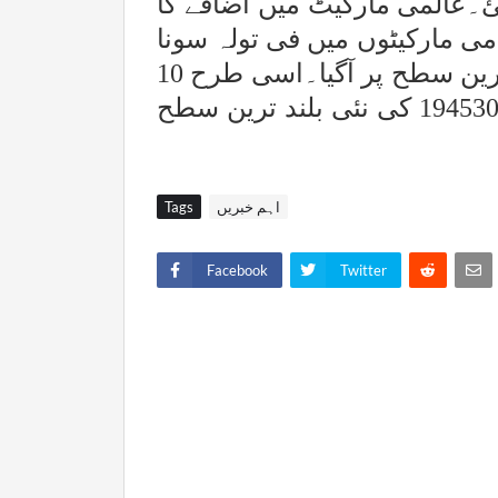
عالمی مارکیٹ میں اضافے کا
امی مارکیٹوں میں فی تولہ سونا
اسی طرح 10
گرام سونے کے نرخ 1200 روپے کے اضافے سے 194530 کی نئی بلند ترین سطح
اہم خبریں
Tags
Facebook
Twitter