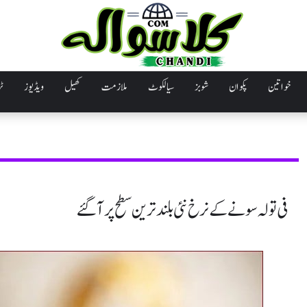
خواتین
پکوان
شوبز
سیالکوٹ
ملازمت
کھیل
ویڈیوز
ٹر
فی تولہ سونے کے نرخ نئی بلندترین سطح پرآ گئے