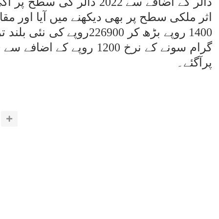
ڈالر کے اضافے سے 2022 ڈالر کی سطح پر آگئ۔
اثر ملکی سطح پر بھی دیکھنے میں آیا اور مق
1400 روپے بڑھ کر 226900روپے کی نئی بلند ترین سطح پر آگیا۔
پرآگئے۔