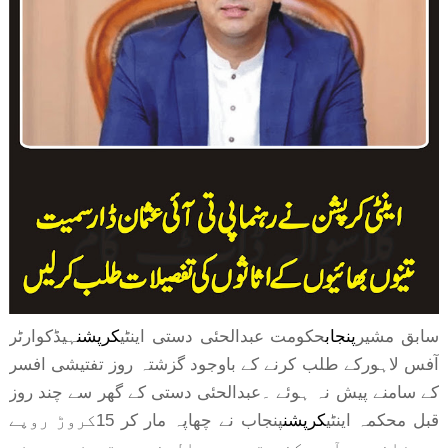
سابق مشیر
پنجاب
حکومت عبدالحئی دستی اینٹی
کرپشن
ہیڈکوارٹر
آفس لاہورکے طلب کرنے کے باوجود گزشتہ روز تفتیشی افسر
کے سامنے پیش نہ ہوئے ۔عبدالحئی دستی کے گھر سے چند روز
قبل محکمہ اینٹی
کرپشن
پنجاب نے چھاپہ مار کر 15کروڑ روپے