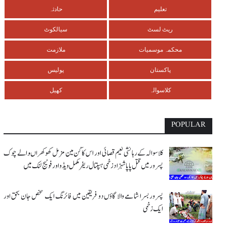
تعلیم
حادثہ
ریٹ لسٹ
سیالکوٹ
محکمہ موسمیات
ملازمت
پاکستان
پولیس
کلاسوالہ
کھیل
POPULAR
کلاسوالہ کے رہائشی نعیم قصائی اور اس کاگن مین مزمل کھوکھراںوالے چوک
پسرور میں قتل پاپا شہزاد زخمی ہسپتال ریفر مکمل ویڈو اور فوٹیج لنک میں
پسرور بسرا شامے والا گاؤں دو فریقین میں فائرنگ ایک شخص جان بحق اور
ایک زخمی