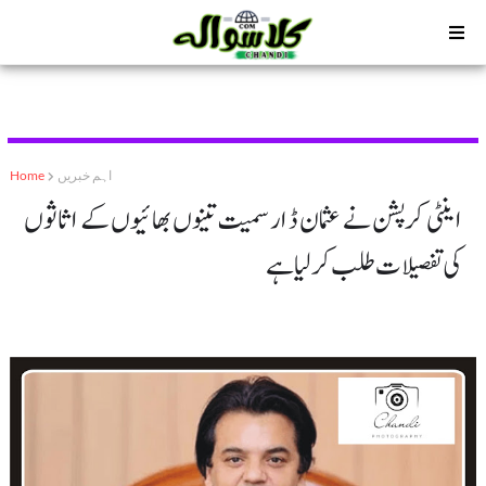
اہم خبریں
Home
اینٹی کرپشن نے عثمان ڈار سمیت تینوں بھائیوں کے اثاثوں
کی تفصیلات طلب کر لیا ہے