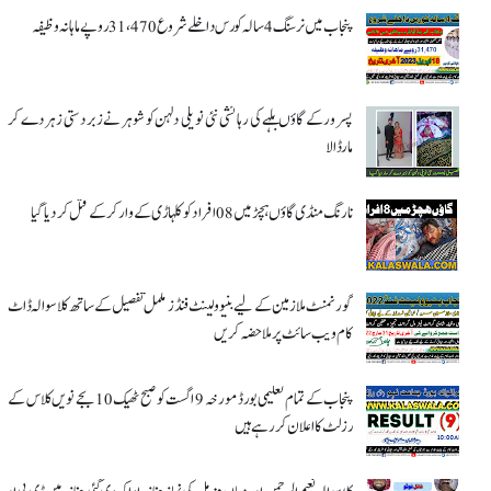
پنجاب میں نرسنگ 4 سالہ کورس داخلے شروع 31،470 روپے ماہانہ وظیفہ
پسرور کے گاؤں بلہے کی رہائشی نئی نویلی دلہن کو شوہر نے زبردستی زہر دے کر
مار ڈالا
نارنگ منڈی گاؤں ہچڑ میں 08 افراد کو کلہاڑی کے وار کر کے قتل کر دیا گیا
گورنمنٹ ملازمین کے لیے بنیوولینٹ فنڈز مکمل تفصیل کے ساتھ کلاسوالہ ڈاٹ
کام ویب سائٹ پر ملاحضہ کریں
پنجاب کے تمام تعلیمی بورڈ مورخہ 9 اگست کو صبح ٹھیک 10 بجے نویں کلاس کے
رزلٹ کا اعلان کر رہے ہیں