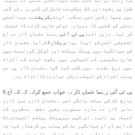
سے زائد برآمد کئے تھے۔عبدالحئی دستی نے مبینہ
طور پر رشوت اور کک بیکس سے حاصل کی گئی یہ رقم گھر
میں چھپا رکھی تھی۔
محکمہ اینٹی
کرپشن
نے عبدالحئی
دستی کو طلبی کا دوبارہ نوٹس جاری کرنے کا فیصلہ
کر لیا۔ دریں اثنا
پی ٹی آئی
رہنما عثمان ڈار نے آج
تفتیشی افسرکو اپنا بیان
ریکارڈ
کرایا۔عثمان ڈار
کو سیالکوٹ میں پبلک ہیلتھ اور لوکل گورنمنٹ میں
جاری سکیموں کے ٹھیکوں میں رشوت لینے کے الزام
میں درج مقدمہ میں طلب کیا گیا۔
عثمان ڈار پر من
پسند افراد کو ٹھیکے دیکر نوازنے کاالزام ہے۔
پی ٹی آئی رہنما عثمان ڈار نے جواب جمع کرانے کے لئے آج 9
مارچ تک کی مہلت مانگی تھی ۔عثمان ڈار، عمر ڈار،
عامر ڈار نے سارے منصوبے بغیر نقشہ منظوری کے
ٹھیکہ پر دئیے ۔اس کیس میںپبلک ہیلتھ انجینئرنگ
کے ایس ڈی او جہانگیر بٹ کو پہلے ہی گرفتار کیا جا
چکا ہے ۔جہانگیر بٹ کے بیان کے مطابق ان سے پانچ