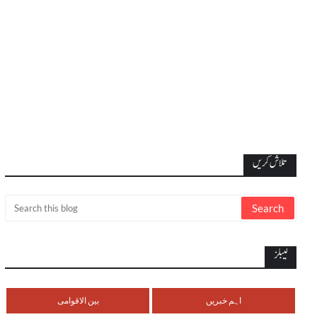
تلاش کریں
لیبلز
اہم خبریں
بین الاقوامی