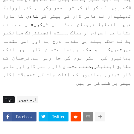
لاکھ روپے لے کر ان کی ٹرانسفر رکوائی گئی اورایک
ٹھیکیدار نے عامر ڈار کی بیٹی کی
شادی
کا سارا
خرچہ اٹھایا۔
ترجمان محکہ اینٹی
کرپشن
پنجاب نے
بتایا کہ ایس ڈی او پبلک ہیلتھ انجینئرنگ جہانگیر
بٹ کے خلاف پہلے ہی مقدمہ درج ہے اور اسی مقدمہ
میں
تحریک انصاف
کے رہنما عثمان ڈار اور انکے
بھائیوں کی انکوائری کی جا رہی ہے۔ترجمان کے
مطابق اینٹی
کرپشن
نے عثمان ڈار ، عمر ڈار اور عامر
ڈار تینوں بھائیوں کے اثاث جات کی تفصیلات اگلی
پیشی پر طلب کر لی ہیں
اہم خبریں
Tags
Facebook
Twitter