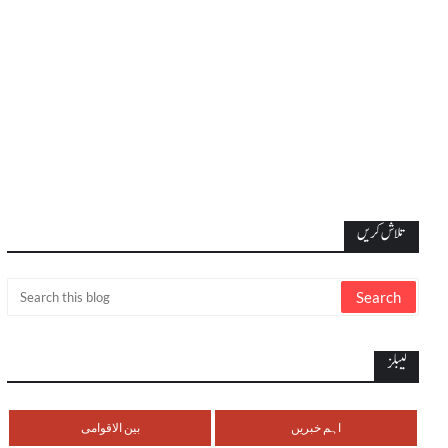
تلاش کریں
لیبلز
اہم خبریں
بین الاقوامی