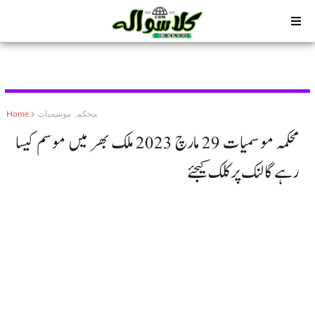
محکمہ موسمیات
Home
محکمہ موسمیات 29 مارچ 2023 ملک بھر میں موسم کیسا
رہے گا لنک پر کلک کیجئے