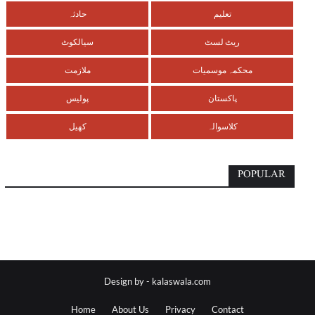
تعلیم
حادثہ
ریٹ لسٹ
سیالکوٹ
محکمہ موسمیات
ملازمت
پاکستان
پولیس
کلاسوالہ
کھیل
POPULAR
Design by -
kalaswala.com
Home
About Us
Privacy
Contact