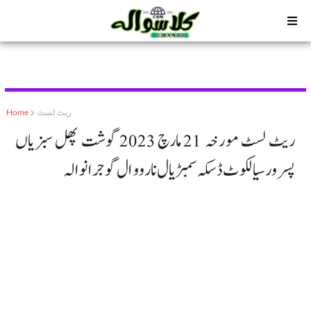
ریٹ لسٹ
Home
ریٹ لسٹ مورخہ 21 مارچ 2023 گوشت پھل سبزیاں
پسرور سیالکوٹ ڈسکہ سمبڑیال نارووال گوجرانوالہ