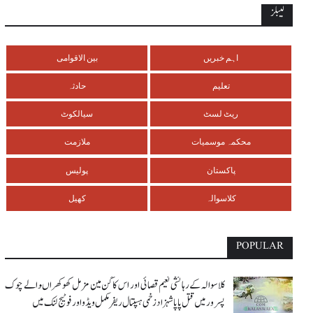
لیبلز
اہم خبریں
بین الاقوامی
تعلیم
حادثہ
ریٹ لسٹ
سیالکوٹ
محکمہ موسمیات
ملازمت
پاکستان
پولیس
کلاسوالہ
کھیل
POPULAR
کلاسوالہ کے رہائشی نعیم قصائی اور اس کاگن مین مزمل کھوکھراںوالے چوک
پسرور میں قتل پاپا شہزاد زخمی ہسپتال ریفر مکمل ویڈو اور فوٹیج لنک میں