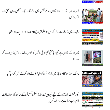
پسرور بسرا شامے والا گاؤں دو فریقین میں فائرنگ ایک شخص جان بحق اور
ایک زخمی
پنجاب میں نرسنگ 4 سالہ کورس داخلے شروع 31،470 روپے ماہانہ وظیفہ
پسرور کے گاؤں بلہے کی رہائشی نئی نویلی دلہن کو شوہر نے زبردستی زہر دے کر
مار ڈالا
نارنگ منڈی گاؤں ہچڑ میں 08 افراد کو کلہاڑی کے وار کر کے قتل کر دیا گیا
گورنمنٹ ملازمین کے لیے بنیوولینٹ فنڈز مکمل تفصیل کے ساتھ کلاسوالہ ڈاٹ
کام ویب سائٹ پر ملاحضہ کریں