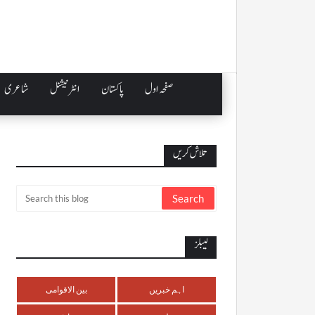
صفحہ اول
پاکستان
انٹرنیشنل
شاعری
تلاش کریں
لیبلز
اہم خبریں
بین الاقوامی