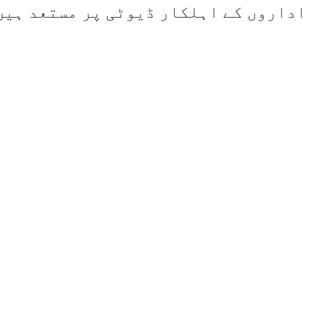
اداروں کے اہلکار ڈیوٹی پر مستعد ہیں