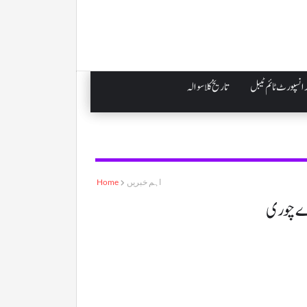
انسپورٹ ٹائم ٹیبل
تاریخ کلاسوالہ
اہم خبریں
Home
رے چوری