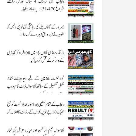
پنجاب میں نرسنگ 4 سالہ کورس داخلے
شروع 31،470 روپے ماہانہ وظیفہ
پسرور کے گاؤں بلہے کی رہائشی نئی نویلی دلہن کو
شوہر نے زبردستی زہر دے کر مار ڈالا
نارنگ منڈی گاؤں ہچڑ میں 08 افراد کو کلہاڑی
کے وار کر کے قتل کر دیا گیا
گورنمنٹ ملازمین کے لیے بنیوولینٹ فنڈز
مکمل تفصیل کے ساتھ کلاسوالہ ڈاٹ کام ویب
سائٹ پر ملاحضہ کریں
پنجاب کے تمام تعلیمی بورڈ مورخہ 9 اگست کو صبح
ٹھیک 10 بجے نویں کلاس کے رزلٹ کا اعلان کر
رہے ہیں
کلاسوالہ نعیم الرحمن اور میاں مزمل کی نماز