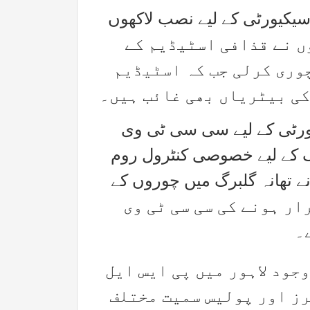
یکیورٹی کے لیے نصب لاکھوں
ڑے، چوروں نے قذافی اسٹیڈیم کے
وری کرلی جب کہ اسٹیڈیم
کی بیٹریاں بھی غائب ہیں۔
ورٹی کے لیے سی سی ٹی وی
گ کے لیے خصوصی کنٹرول روم
 تھانہ گلبرگ میں چوروں کے
فرار ہونے کی سی سی ٹی وی
۔
جود لاہور میں پی ایس ایل
رز اور پولیس سمیت مختلف