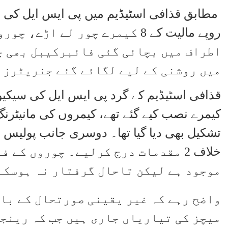
مطابق قذافی اسٹیڈیم میں پی ایس ایل کی س
روپے مالیت کے 8 کیمرے چور لے ا
اطراف میں بچائی گئی فائبرکیبل بھی چ
میں روشنی کے لیے لگائے گئے جنریٹرز 
قذافی اسٹیڈیم کے گرد پی ایس ایل کی سیکی
کیمرے نصب کیے گئے تھے، کیمروں کی مانیٹرن
تشکیل بھی دیا گیا تھا۔
دوسری جانب پولیس نے
خلاف 2 مقدمات درج کرلیے۔ چوروں کے 
موجود ہے لیکن تاحال گرفتار نہ ہوسکے
واضح رہے کہ غیر یقینی صورتحال کے باو
میچز کی تیاریاں جاری ہیں جب کہ رینج