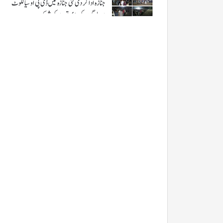
جنازہ ادا کر دی گئی جنازہ میں ڈی پی او سیالکوٹ
اور لوگوں کی بڑی تعداد کی شرکت