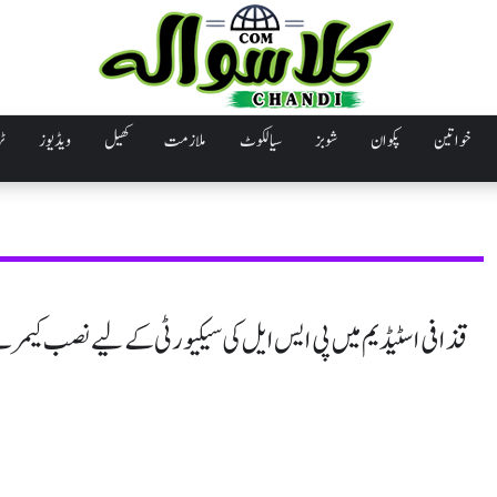
خواتین
پکوان
شوبز
سیالکوٹ
ملازمت
کھیل
ویڈیوز
ٹر
قذافی اسٹیڈیم میں پی ایس ایل کی سیکیورٹی کے لیے نصب کیم