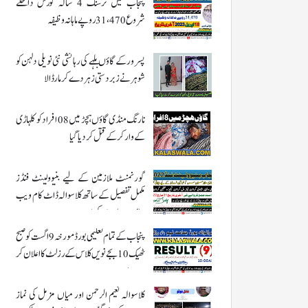
پنجاب میں نرسنگ 4 سالہ کورس داخلے
شروع 31،470 روپے ماہانہ وظیفہ
پسرور کے گاؤں بلہے کی رہائشی نئی نویلی دلہن کو
شوہر نے زبردستی زہر دے کر مار ڈالا
نارنگ منڈی گاؤں ہچڑ میں 08 افراد کو کلہاڑی
کے وار کر کے قتل کر دیا گیا
گورنمنٹ ملازمین کے لیے بنیوولینٹ فنڈز
مکمل تفصیل کے ساتھ کلاسوالہ ڈاٹ کام ویب
سائٹ پر ملاحضہ کریں
پنجاب کے تمام تعلیمی بورڈ مورخہ 9 اگست کو صبح
ٹھیک 10 بجے نویں کلاس کے رزلٹ کا اعلان کر
رہے ہیں
کلاسوالہ نعیم الرحمن اور میاں مزمل کی نماز