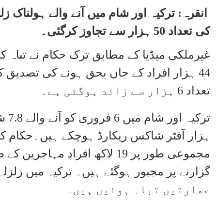
انقرہ:
ترکیہ اور شام میں آنے والے ہولناک ز
کی تعداد 50 ہزار سے تجاوز کرگئی۔
غیرملکی میڈیا کے مطابق ترک حکام نے تباہ 
44 ہزار افراد کے جاں بحق ہونے کی تصدیق
تعداد 6 ہزار سے زائد ہوگئی ہے۔
ہزار آفٹر شاکس ریکارڈ ہوچکے ہیں۔حکام کا 
مجموعی طور پر 19 لاکھ افراد مہا
عمارتیں تباہ ہوئیں ہیں۔