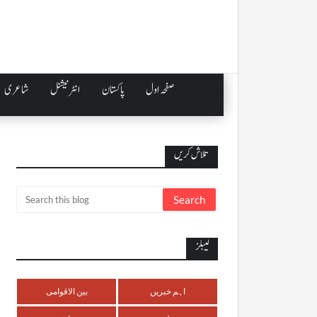
صفحہ اول
پاکستان
انٹرنیشنل
شاعری
تلاش کریں
لیبلز
اہم خبریں
بین الاقوامی