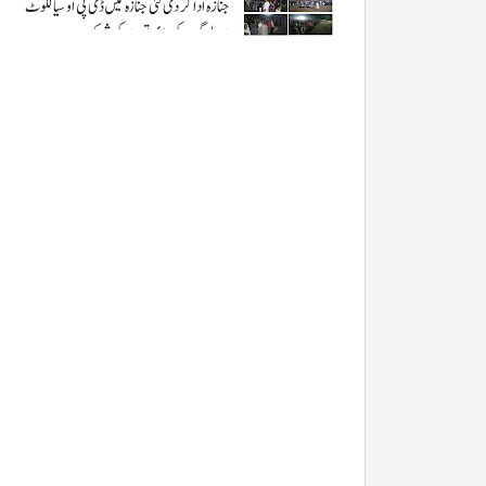
جنازہ ادا کر دی گئی جنازہ میں ڈی پی او سیالکوٹ
اور لوگوں کی بڑی تعداد کی شرکت