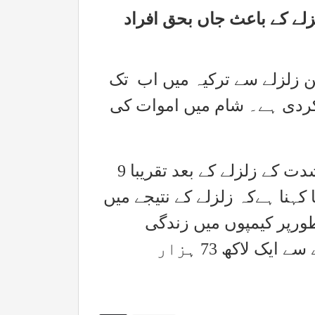
لزلے کے باعث جاں بحق افراد
کن زلزلے سے ترکیہ میں اب تک
 کردی ہے۔ شام میں اموات کی
ترکیہ اور شام میں 6 فروری کو آنے والے 7.8 شدت کے زلزلے کے بعد تقریبا 9
کہنا ہےکہ زلزلے کے نتیجے میں
جرین کے طورپر کیمپوں میں زندگی
گزارنے پر مجبور ہوگئے ہیں۔ ترکیہ میں زلزلے سے ایک لاکھ 73 ہزار