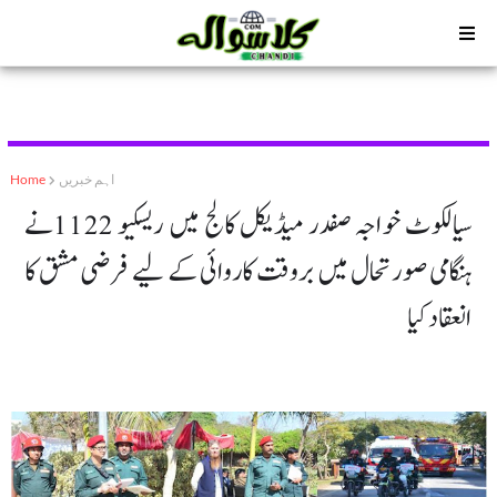
اہم خبریں
Home
سیالکوٹ خواجہ صفدر میڈیکل کالج میں ریسکیو 1122نے
ہنگامی صورتحال میں بروقت کاروائی کے لیے فرضی مشق کا
انعقاد کیا