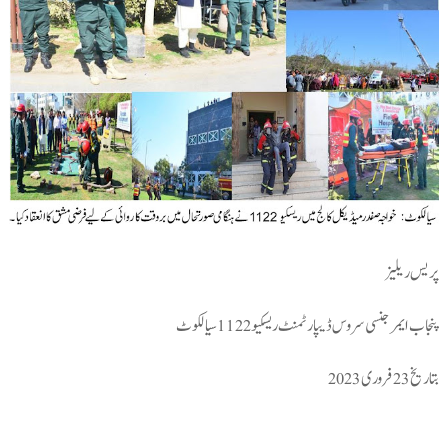
پریس ریلیز
پنجاب ایمرجنسی سروس ڈیپارٹمنٹ ریسکیو1122سیالکوٹ
بتاریخ23فروری2023