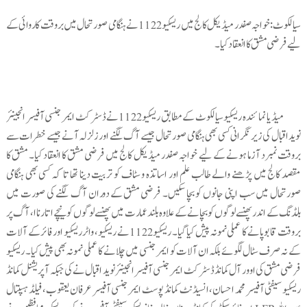
سیالکوٹ:خواجہ صفدر میڈیکل کالج میں ریسکیو 1122نے ہنگامی صورتحال میں بروقت کاروائی کے
لیے فرضی مشق کا انعقاد کیا۔
میڈیا نمائندہ ریسکیو سیالکوٹ کے مطابق ریسکیو 1122نے ڈسٹرکٹ ایمرجنسی آفیسر انجینئر
نوید اقبال کی زیر نگرانی کسی بھی ہنگامی صورتحال جیسے آگ لگنے اور زلزلہ آنے جیسے خطرات سے
بروقت نمبرد آزما ہونے کے لیے خواجہ صفدر میڈیکل کالج میں فرضی مشق کا انعقاد کیا۔ مشق کا
مقصد کالج میں پڑھنے والے طالب علم اور اساتذہ و سٹاف کو تربیت دینا تھا تا کہ کسی بھی ہنگامی
صورتحال میں سب اپنی جانوں کو بچا سکیں۔ فرضی مشق کے دوران آگ لگنے کی صورت میں
بلڈنگ کے اندر پھنسے لوگوں کو بچانے کے علاوہ بلند عمارت میں پھنسے لوگوں کو نیچے اتارناا، آگ پر
بروقت قابو پانے کا عملی نمونہ پیش کیا گیا۔ ریسکیو 1122نے ریسکیو، واٹر ریسکیو اور فائر کے آلات
کے نہ صرف سٹال لگوئے بلکہ ان آلات کو ایمرجنسی میں چلانے کا عملی نمونہ بھی پیش کیا۔ ریسکیو
فر ضی مشق کی ا وور آل کمانڈ ڈسٹرکٹ ایمرجنسی آفیسر انجینئر نوید اقبال نے کی جبکہ آپریشنل کمانڈ
ریسکیو سیفٹی آفیسر محمد احسان، انسیڈنٹ کمانڈ پوسٹ ایمرجنسی آفیسر عرفان یعقوب، فیلڈ ہسپتال