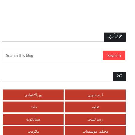
تلاش کریں
لیبلز
اہم خبریں
بین الاقوامی
تعلیم
حادثہ
ریٹ لسٹ
سیالکوٹ
محکمہ موسمیات
ملازمت