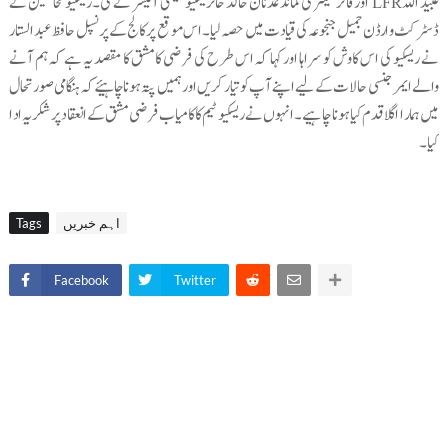
عبید اللہLFR اور فائر سیکٹر کی کمانڈ عدنان خالد خانریسکیو سیفٹی آفیسر نے کی۔ ریسکیو محافظین نے
ڈسٹرکٹ وارڈن جمیل جنجوعہ کی قیادت میں حصہ لیا۔ اس موقع پر کالج کے پرنسپل حافظ عبدالستار
نے ریسکیو کی اس کاوش کو سراہا اور کہا کہ اس طرح کی فرضی کا مشق کا مقصد یہ ہے کہ ہم آنے
والے ایمرجنسی حالات کے لیے اپنے آپ کو تیار کریں اور ہمیں پتہ ہونا چاہیئے کہ ہنگامی صورتحال
میں ہمارا اگلا قدم کیا ہونا چاہیے۔انہوں نے ریسکیو ٹیم کا کامیاب فرضی مشق کے انعقاد پر شکریہ ادا
کیا۔
اہم خبریں
Tags
Facebook
Twitter