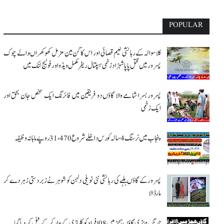
POPULAR
کلاسوالہ کے رہائشی نعیم قصائی اور اس کاگن مین مزمل کھوکھراںوالے چوک
پسرور میں قتل پاپا شہزاد زخمی ہسپتال ریفر مکمل ویڈو اور فوٹیج لنک میں
پسرور بسرا شامے والا گاؤں دو فریقین میں فائرنگ ایک شخص جان بحق اور
ایک زخمی
پنجاب میں نرسنگ 4 سالہ کورس داخلے شروع 31،470 روپے ماہانہ وظیفہ
پسرور کے گاؤں بلہے کی رہائشی نئی نویلی دلہن کو شوہر نے زبردستی زہر دے کر
مار ڈالا
نارنگ منڈی گاؤں ہچڑ میں 08 افراد کو کلہاڑی کے وار کر کے قتل کر دیا گیا