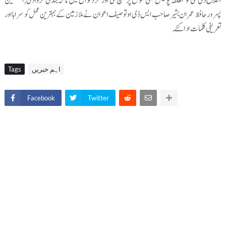
اطلاع دی گئی تو متعلقہ پولیس بھی موقع پر پہنچ گئی اور گرد نواح میں ناکہ بندی کروا دی ,ایکسئین
پسرور حافظ عمران بشیر صاحب ایس ڈی او توصیف اعوان نے ملازمین کے بہترین عمل کو سراہا اور
تعریفی کلمات ادا کئے,
اہم خبریں
Tags
Facebook
Twitter