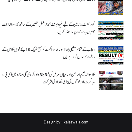
گورنمنٹ ملازمین کے لیے بنیوولینٹ فنڈز مکمل تفصیل کے ساتھ کلاسوالہ ڈاٹ
کام ویب سائٹ پر ملاحضہ کریں
پنجاب کے تمام تعلیمی بورڈ مورخہ 9 اگست کو صبح ٹھیک 10 بجے نویں کلاس کے
رزلٹ کا اعلان کر رہے ہیں
کلاسوالہ نعیم الرحمن اور میاں مزمل کی نماز جنازہ ادا کر دی گئی جنازہ میں ڈی پی او
سیالکوٹ اور لوگوں کی بڑی تعداد کی شرکت
Design by -
kalaswala.com