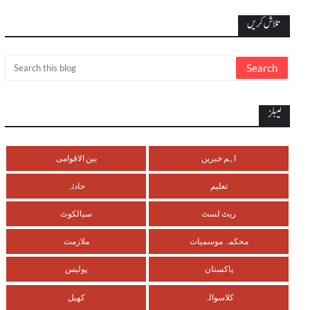
تلاش کریں
لیبلز
اہم خبریں
بین الاقوامی
تعلیم
حادثہ
ریٹ لسٹ
سیالکوٹ
محکمہ موسمیات
ملازمت
پاکستان
پولیس
کلاسوالہ
کھیل