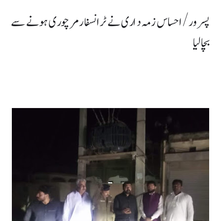
پسرور/احساس زمہ داری نے ٹرانسفارمرچوری ہونے سے
بچالیا