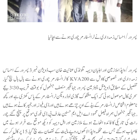
پسرور/احساس زمہ داری نے ٹرانسفارمرچوری ہونے سے بچالیا
پسرور/واپڈا ملازمین اور اہلیان دیہہ تلونڈی عنائیت خان سب ڈویژن نمبر 3 پسرور کے احساس
زمہ داری اور خصوصی کاوش سے 200 KVA کا ٹرانسفارمر چوری ہونے سے بال بال بچ گیا ,
تفصیل کے مطابق ڈویژنل چیئرمین پسرور جہانگیر منصف جٹھول کو بوقت قریب 3:30 بجے
سحری کال موصول ہوئی کہ ایک مشکوک گاڑی لوڈر ویگن ٹرانسفارمر کے پاس کھڑی ہے اور کچھ
نامعلوم اشخاص ٹرانسفارمر کے بیڈ کے اوپر چڑھے ہوئے ہیں اور ڈی, فیوز ,اور جمپر کاٹے ہوئے ہیں
, جہانگیر جٹھول ہمراہ فیصل محمود اے ایل ایم حسنین عارف بی, ڈی فوری موقع پر پہنچ گئے ,چور
رات کی تاریکی کا فائدہ اٹھاتے ہوئے ملازمین اور اہل دیہہ کو دیکھ موقع سے فرار ہونے میں
کامیاب ہوگئے جس سے محکمہ واپڈا لاکھوں روپے مالیت کے نقصان سے بچ گیا , 15 پر کال کر کے