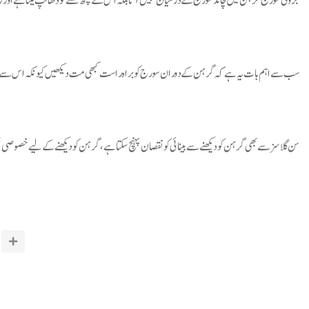
جزوی سورج گرہن میں چاند سورج کے درمیان نہیں آتا بلکہ اس کے کچھ حصے کو ڈھانپ لیتا ہے اور 
سب سے اہم بات یہ ہے کہ گرہن کے دوران سورج کو براہ راست کبھی مت دیکھیں کیونکہ اس سے بین
سن گلاسز سے بھی گرہن کو دیکھنے سے بینائی کو نقصان پہنچ سکتا ہے، گرہن کو دیکھنے کے لیے خصوصی 