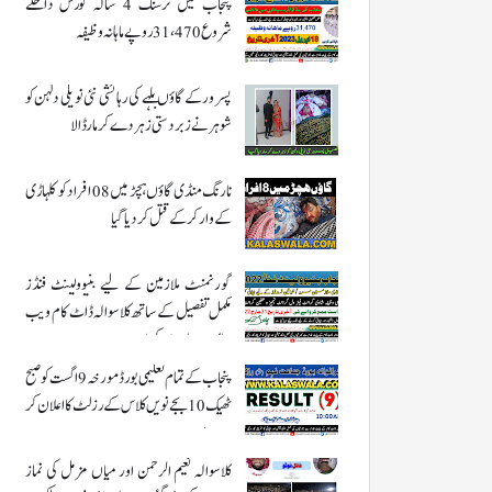
پنجاب میں نرسنگ 4 سالہ کورس داخلے
شروع 31،470 روپے ماہانہ وظیفہ
پسرور کے گاؤں بلہے کی رہائشی نئی نویلی دلہن کو
شوہر نے زبردستی زہر دے کر مار ڈالا
نارنگ منڈی گاؤں ہچڑ میں 08 افراد کو کلہاڑی
کے وار کر کے قتل کر دیا گیا
گورنمنٹ ملازمین کے لیے بنیوولینٹ فنڈز
مکمل تفصیل کے ساتھ کلاسوالہ ڈاٹ کام ویب
سائٹ پر ملاحضہ کریں
پنجاب کے تمام تعلیمی بورڈ مورخہ 9 اگست کو صبح
ٹھیک 10 بجے نویں کلاس کے رزلٹ کا اعلان کر
رہے ہیں
کلاسوالہ نعیم الرحمن اور میاں مزمل کی نماز