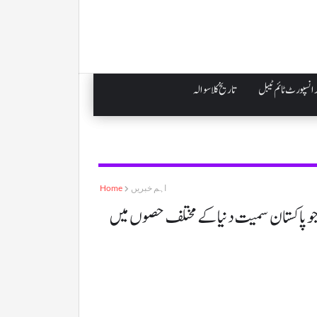
انسپورٹ ٹائم ٹیبل
تاریخ کلاسوالہ
اہم خبریں
Home
 سورج گرہن ہوگا جو پاکستان سمیت دنیا کے مختلف حصوں میں