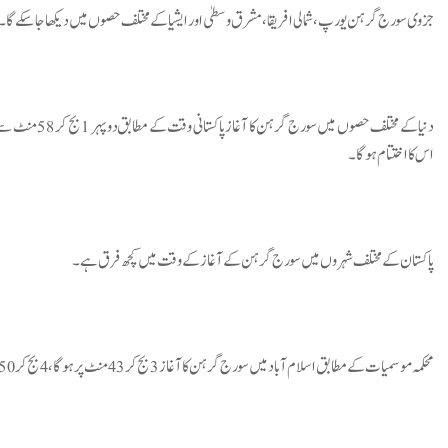
جزوی سورج گرہن یورپ، شمالی افریقا، مشرق وسطیٰ اور ایشیا کے مختلف حصوں میں دیکھا جاسکے گا۔
اس کا اختتام ہوگا۔
پاکستان کے مختلف شہروں میں سورج گرہن کے آغاز کے وقت میں کچھ فرق ہے۔
محکمہ موسمیات کے مطابق اسلام آباد میں سورج گرہن کا آغاز 3 بج کر 43 منٹ پر ہوگا، 4 بج کر 50 منٹ پر عروج جبکہ 5 بج کر 22 منٹ پر اختتام ہوگا۔