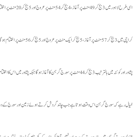
اسی طرح لاہور میں 3 بج کر 49 منٹ پر آغاز، 4 بج کر 54 منٹ پر عروج اور 5 بج کر 20 منٹ پر اختتام ہوگا۔
کراچی میں 3 بج کر 57 منٹ پر آغاز، 5 بج کر ایک منٹ پر عروج اور 5 بج کر 56 منٹ پر اختتام ہوگا۔
پشاور اور کوئٹہ میں بالترتیب 3 بج کر 44 منٹ پر سورج گرہن کا آغاز ہوگا جبکہ پشاور میں اس کا اختتام 5 بج کر 28 منٹ اور کوئٹہ میں 5 بج کر 51 منٹ پر ہوگا۔
خیال رہے کہ سورج گرہن اس وقت ہوتا ہے جب چاند گردش کرتے ہوئے زمین اور سورج کے درم