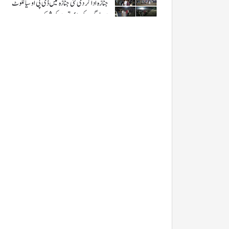
جنازہ ادا کر دی گئی جنازہ میں ڈی پی او سیالکوٹ
اور لوگوں کی بڑی تعداد کی شرکت