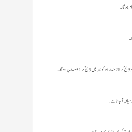
یان آجاتا ہے۔