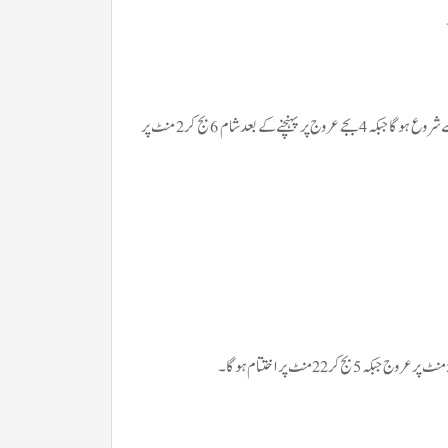
دنیا کے مختلف حصوں میں سورج گرہن کا آغاز پاکستانی وقت کے مطابق دوپہر 1 بج کر 58 منٹ سے شروع ہوگا جبکہ 4 بجے عروج پر پہنچنے کے بعد شام 6 بج کر 2 منٹ پر