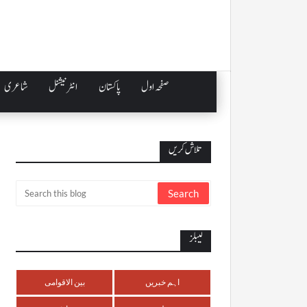
صفحہ اول
پاکستان
انٹرنیشنل
شاعری
تلاش کریں
لیبلز
اہم خبریں
بین الاقوامی