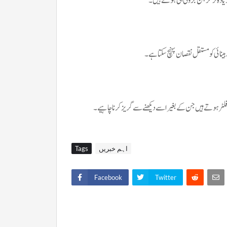
زیادہ تر گرہن جزوی ہی ہوتے ہیں۔
ائی کو مستقل نقصان پہنچ سکتا ہے۔
فلٹر ہوتے ہیں جن کے بغیر اسے دیکھنے سے گریز کرنا چاہیے۔
اہم خبریں
Tags
Facebook
Twitter