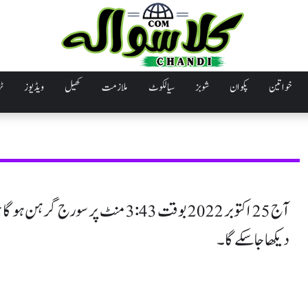
خواتین
پکوان
شوبز
سیالکوٹ
ملازمت
کھیل
ویڈیوز
ٹر
آج 25 اکتوبر 2022 بوقت 3:43 منٹ پر
دیکھا جاسکے گا۔