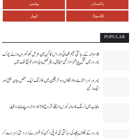
پاکستان
پولیس
کلاسوالہ
کھیل
POPULAR
کلاسوالہ کے رہائشی نعیم قصائی اور اس کاگن مین مزمل کھوکھراںوالے چوک
پسرور میں قتل پاپا شہزاد زخمی ہسپتال ریفر مکمل ویڈو اور فوٹیج لنک میں
پسرور بسرا شامے والا گاؤں دو فریقین میں فائرنگ ایک شخص جان بحق اور
ایک زخمی
پنجاب میں نرسنگ 4 سالہ کورس داخلے شروع 31،470 روپے ماہانہ وظیفہ
پسرور کے گاؤں بلہے کی رہائشی نئی نویلی دلہن کو شوہر نے زبردستی زہر دے کر