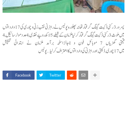
پسرور3 رکنی ڈکیت گینگ گرفتار‏ تھانہ پھلورہ پولیس نے راہزنی نقب زنی و چوری کی17 وارداتوں
میں ملوث 3رکنی ڈکیت گینگ گرفتارکرلیا ملزمان کےقبضے 5 لاکھ روپےنقدی, 4 عدد موٹرسائیکل, 4
قیمتی گھڑیاں 7 موبائل فون و ناجائزاسلحہ برآمد ملزمان نے ابتدائی تفتیش
میں 17چوری,ڈکیتی,اورراہزنی کی وارداتوں کااعتراف کرلیا.. پولیس
Facebook
Twitter