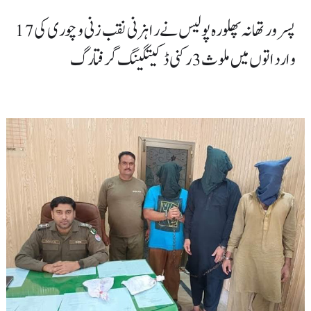
پسرور تھانہ پھلورہ پولیس نے راہزنی نقب زنی و چوری کی17
وارداتوں میں ملوث 3رکنی ڈکیتگینگ گرفتارگ