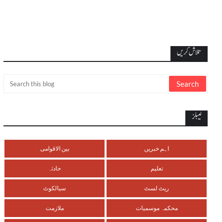
تلاش کریں
لیبلز
اہم خبریں
بین الاقوامی
تعلیم
حادثہ
ریٹ لسٹ
سیالکوٹ
محکمہ موسمیات
ملازمت