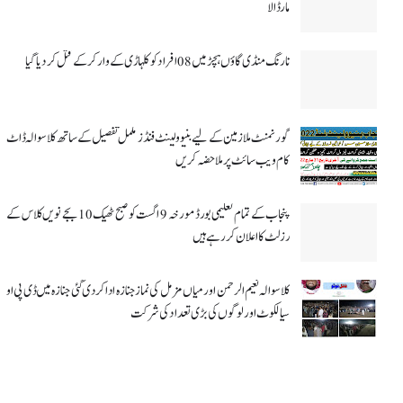
مار ڈالا
نارنگ منڈی گاؤں ہچڑ میں 08 افراد کو کلہاڑی کے وار کر کے قتل کر دیا گیا
گورنمنٹ ملازمین کے لیے بنیوولینٹ فنڈز مکمل تفصیل کے ساتھ کلاسوالہ ڈاٹ
کام ویب سائٹ پر ملاحضہ کریں
پنجاب کے تمام تعلیمی بورڈ مورخہ 9 اگست کو صبح ٹھیک 10 بجے نویں کلاس کے
رزلٹ کا اعلان کر رہے ہیں
کلاسوالہ نعیم الرحمن اور میاں مزمل کی نماز جنازہ ادا کر دی گئی جنازہ میں ڈی پی او
سیالکوٹ اور لوگوں کی بڑی تعداد کی شرکت