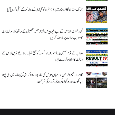
نارنگ منڈی گاؤں ہچڑ میں 08 افراد کو کلہاڑی کے وار کر کے قتل کر دیا گیا
گورنمنٹ ملازمین کے لیے بنیوولینٹ فنڈز مکمل تفصیل کے ساتھ کلاسوالہ ڈاٹ
کام ویب سائٹ پر ملاحضہ کریں
پنجاب کے تمام تعلیمی بورڈ مورخہ 9 اگست کو صبح ٹھیک 10 بجے نویں کلاس کے
رزلٹ کا اعلان کر رہے ہیں
کلاسوالہ نعیم الرحمن اور میاں مزمل کی نماز جنازہ ادا کر دی گئی جنازہ میں ڈی پی او
سیالکوٹ اور لوگوں کی بڑی تعداد کی شرکت