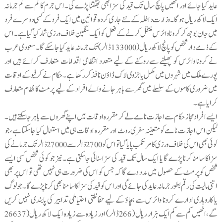
عاید کیا جائے اور انھیں پانچ سال تک قید کی سزا بھی بھگتنا پڑے گی۔اس جرم کا کم سے کم جرمانہ
ایک لاکھ ریال ہوگا۔وزارت داخلہ کے نئے جاری کردہ قوانین میں ایک فرد کے کسی دوسرے فرد
میں جان بوجھ کر کرونا وائرس منتقل کرنے کے فعل کو ایک سنگین خلاف ورزی شمار کیا گیا ہے۔اس
کے ذمے دار شخص کو پانچ لاکھ ریال (133000 ڈالر) تک جرمانہ عاید کیا جاسکے گا۔سعودی عرب
نے کرونا وائرس کو پھیلنے سے روکنے کے لیے متعدد انتظامی اقدامات متعارف کرائے ہیں اور
پورے ملک میں شہروں میں مکمل یا جزوی لاک ڈاوٴن نافذ کر رکھا ہے۔حکام نے کرفیو کے اوقات
میں ضروری کاموں کے سلسلے میں گھر سے باہر جانے والے افراد کے لیے پرمٹ کا نظام متعارف
کرایا ہے۔
ایسے افراد مجاز حکام سے اجازت نامے لے کر مقررہ اوقات میں اپنے گھروں سے باہر جاسکتے ہیں۔
لیکن اس اجازت نامے کو متعیّنہ سفری روٹ اور مقررہ اوقات ہی میں استعمال کیا جاسکتا ہے،جو
کوئی بھی اس کی خلاف ورزی کا مرتکب پایا گیا تو اس کو 2700 ڈالر سے 27000 ڈالر تک جرمانے کی
سزاکا سامنا کرنا پڑے گا یا ایک سال تک قید کی سزاسنائی جاسکتی ہے۔نیز جو کوئی شخص کسی ایسے
شخص کو پرمٹ کے حصول میں مدد دے گا کہ جس کو اس کی ضرورت ہی نہیں تھی تو اس پر بھی
اتنی مالیت کی رقم بطورجرمانہ عاید کی جائے گی اور اس کو قید کی سزا کا سامنا بھی کرنا پڑے گا۔ جو لوگ
یا کاروباری ادارے کرونا وائرس سے بچاوٴ کے لیے حفاظتی احتیاطی تدابیر کی پابندی نہیں کریں
گے،انھیں کم سے کم ایک ہزار ریال (266 ڈالر) اور زیادہ سے زیادہ ایک لاکھ ریال(26637