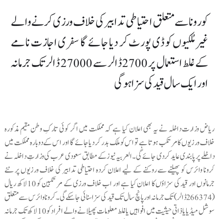
کورونا سے متعلق احتیاطی تدابیر کی خلاف ورزی کرنے والے
غیر مُلکیوں کو ڈی پورٹ کر دیا جائے گا سفری اجازت نامے
کے غلط استعمال پر 2700 ڈالر سے 27000 ڈالر تک جرمانہ
اور ایک سال قید کی سزا ہو گی
ریاض وزارت داخلہ نے یہ بھی اعلان کیا ہے کہ مملکت میں اگر کوئی تارکِ وطن مقیم مذکورہ
خلاف ورزیوں کا مرتکب ہوتا ہے تو اس کو ملک بدر کردیا جائے گا اور اس کے دوبارہ مملکت میں
داخلے پر پابندی عاید کردی جائے گی۔العربیہ نیوز کے مطابق سعودی عرب کی وزارتِ داخلہ نے
کرونا وائرس کو پھیلنے سے روکنے کے لیے اعلان کردہ احتیاطی تدابیر کی خلاف ورزیوں پر نئے
جرمانوں اور قید کی سزاوٴں کا اعلان کیا ہے اور اب خلاف ورزی کے مرتکبین کو 10 لاکھ ریال
(266374 ڈالر) تک جرمانہ اور پانچ سال تک قید کی سزا سنائی جاسکے گی۔ کرونا وائرس سے متعلق
سوشل میڈیا یا ذاتی حیثیت میں افواہیں یا غلط معلومات پھیلانے والے افراد کو 10 لاکھ تک جرمانہ