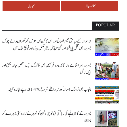
کلاسوالہ
کھیل
POPULAR
کلاسوالہ کے رہائشی نعیم قصائی اور اس کاگن مین مزمل کھوکھراںوالے چوک
پسرور میں قتل پاپا شہزاد زخمی ہسپتال ریفر مکمل ویڈو اور فوٹیج لنک میں
پسرور بسرا شامے والا گاؤں دو فریقین میں فائرنگ ایک شخص جان بحق اور
ایک زخمی
پنجاب میں نرسنگ 4 سالہ کورس داخلے شروع 31،470 روپے ماہانہ وظیفہ
پسرور کے گاؤں بلہے کی رہائشی نئی نویلی دلہن کو شوہر نے زبردستی زہر دے کر
مار ڈالا