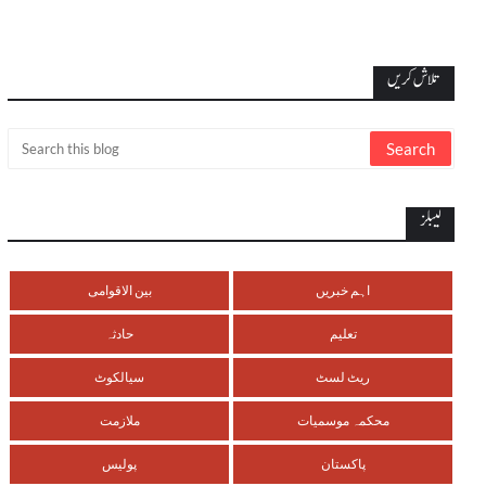
تلاش کریں
لیبلز
اہم خبریں
بین الاقوامی
تعلیم
حادثہ
ریٹ لسٹ
سیالکوٹ
محکمہ موسمیات
ملازمت
پاکستان
پولیس