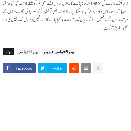
ڈالر) تک جرمانے کی سزا کا سامنا کرنا پڑے گا۔مزید برآں ایسے کسی فرد کو چھے ماہ تک قید کیا جاسکتا
ہے یا اتنا عرصہ اس کا کاروبار بند کیا جاسکتا ہے۔جو لوگ طبی قرنطینہ کے ضوابط کی خلاف ورزی کے
مرتب ہوں گے، انھیں دو لاکھ ریال تک جرمانہ عاید کیا جائے گا اور انھیں دو سال تک جیل کی ہوا
بھی کھانا پڑسکتی ہے۔
بین الاقوامی خبریں
بین الاقوامی
Tags
Facebook
Twitter